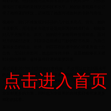
精彩表现。特别是在与世界排名前列选手的对决中，刘莎莎
展现出了极高的竞技状态和技术水平。她的比赛视频不仅记
录了她精湛的球技，还体现了她面对强敌时的冷静与自信。
视频中，我们不难发现刘莎莎的几个技术亮点。首先，她的
准度极高，无论是长台进攻还是短距离的精准打击，都能做
到几乎无懈可击。其次，她的防守策略同样值得称道。面对
对方的猛烈进攻，刘莎莎总能通过巧妙的防守布局，为自己
赢得反击的机会。此外，刘莎莎在比赛中的心理素质也十分
出色，无论比分如何，她总能保持冷静，这是她能够在关键
时刻稳住阵脚，最终赢得比赛的重要因素。
通过观看2019年刘莎莎的比赛视频，不仅可以欣赏到高水平
点击进入首页
的台球竞技，还能从中学习到许多实用的台球技巧。对于广
大台球爱好者来说，这是一次难得的学习机会。希望刘莎莎
在未来的比赛中能够继续保持这样的状态，为中国的台球事
业贡献更多的力量，同时也为全世界的台球爱好者带来更多
精彩的比赛。