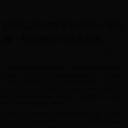
刘莎莎2019世界杯精彩比赛回
顾：视频解析与技术分析
HOME
>
多元视角分析
>
刘莎莎2019世界杯精彩比赛回顾：视频解析与技术
分析
在2019年的女子世界杯台球赛中，中国选手刘莎莎以其卓越
的表现，再次证明了自己在台球界的顶尖地位。刘莎莎在这
次比赛中的精彩表现，不仅为中国队赢得了荣誉，也为全球
的台球爱好者带来了无数激动人心的瞬间。本文将通过回放2
019年刘莎莎的比赛视频，带领大家一同回顾那些令人难忘的
时刻，并深入分析她的技术特点。
刘莎莎在2019年世界杯台球赛中的表现堪称完美。从小组赛
到淘汰赛，再到最终的决赛，她几乎每场比赛都能看到她的