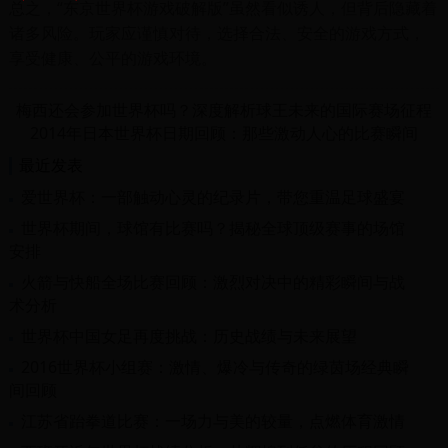
总之，“东京世界杯游戏破解版”虽然看似诱人，但背后隐藏着
诸多风险。玩家应谨慎对待，选择合法、安全的游戏方式，
享受健康、公平的游戏环境。
梅西还会参加世界杯吗？深度解析球王未来的国际赛场征程
2014年日本世界杯日期回顾：那些激动人心的比赛瞬间
最近发表
爱世界杯：一部触动心灵的纪录片，带您重温足球盛宴
世界杯期间，球馆有比赛吗？揭秘全球顶级赛事的场馆
安排
火箭与快船全场比赛回顾：激烈对决中的精彩瞬间与战
术分析
世界杯中国女足再度挑战：历史战绩与未来展望
2016世界杯小组赛：激情、爆冷与传奇的绿茵场经典瞬
间回顾
江苏省跆拳道比赛：一场力与美的较量，点燃体育激情