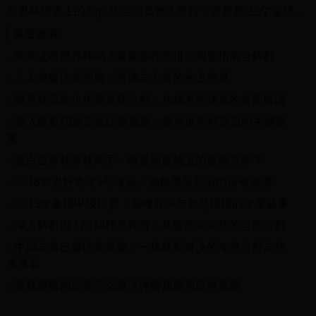
世界杯历史上的Top 10运动员收入排行：谁是真正的“金球先生”？
最近发表
明晚还有世界杯吗？最新赛程安排与观赛指南全解析
八人赛艇比赛视频：激情与力量的水上较量
世界杯日本小组赛表现分析：从战术到球员的全面解读
深入解析FIBA正式比赛规则：篮球世界杯背后的关键要
素
盘点世界杯带球高手：谁是绿茵场上的盘带大师？
2018世界杯奇才1号球员：揭秘黑马背后的传奇故事
2019年象棋甲级比赛：巅峰对决与智慧碰撞的年度盛事
深入解析PES2014球员评价：从数据到实战的全面分析
中国与黎巴嫩比赛录像：一场精彩对决的深度分析与技
术复盘
竞猜腰斩的比赛怎么算？详解规则与应对策略