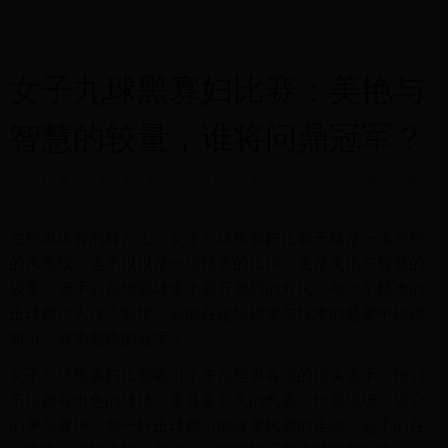
女子九球黑寡妇比赛：美艳与
智慧的较量，谁将问鼎冠军？
HOME
>
多元视角分析
>
女子九球黑寡妇比赛：美艳与智慧的较量，谁将问
鼎冠军？
在世界体育的舞台上，女子九球黑寡妇比赛无疑是一道亮丽
的风景线。这不仅仅是一场技艺的比拼，更是美艳与智慧的
较量。选手们在绿呢球桌上展开激烈的对抗，每一个精准的
击球都让人目不暇接。谁能在这场视觉与技术的盛宴中脱颖
而出，成为最终的冠军？
女子九球黑寡妇比赛吸引了来自世界各地的顶尖选手，她们
不仅拥有出色的球技，更具备非凡的气质。比赛现场，观众
们屏息凝神，每一杆击球都可能改变比赛的走向。选手们在