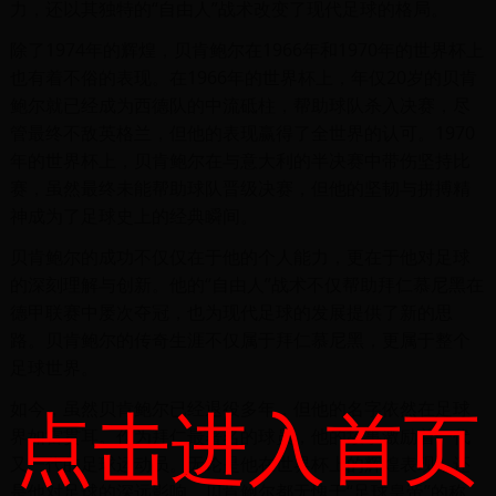
力，还以其独特的“自由人”战术改变了现代足球的格局。
除了1974年的辉煌，贝肯鲍尔在1966年和1970年的世界杯上
也有着不俗的表现。在1966年的世界杯上，年仅20岁的贝肯
鲍尔就已经成为西德队的中流砥柱，帮助球队杀入决赛，尽
管最终不敌英格兰，但他的表现赢得了全世界的认可。1970
年的世界杯上，贝肯鲍尔在与意大利的半决赛中带伤坚持比
赛，虽然最终未能帮助球队晋级决赛，但他的坚韧与拼搏精
神成为了足球史上的经典瞬间。
贝肯鲍尔的成功不仅仅在于他的个人能力，更在于他对足球
的深刻理解与创新。他的“自由人”战术不仅帮助拜仁慕尼黑在
德甲联赛中屡次夺冠，也为现代足球的发展提供了新的思
路。贝肯鲍尔的传奇生涯不仅属于拜仁慕尼黑，更属于整个
足球世界。
点击进入首页
如今，虽然贝肯鲍尔已经退役多年，但他的名字依然在足球
界如雷贯耳。作为拜仁最著名的球员，他的故事激励着一代
又一代的足球运动员。无论是他在世界杯上的辉煌表现，还
是他对足球的深远影响，贝肯鲍尔都无愧于“足球皇帝”的称