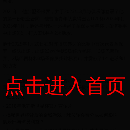
斯塔。
2021年，他加盟圣保罗，并于2023年3月与俱乐部签署了他
的第一份职业合同，他曾随青年队赢得巴西U20杯(2024年)。
2025年1月，他还与球队一起捧起了圣保罗青年杯，在该赛事
中出场9次，打入3球并有2次助攻。
他于2025年1月20日在对阵博塔弗戈的比赛中首次代表圣保
罗一线队出场，出场23次(包括5场解放者杯、13场巴西联
赛、2场巴西杯和3场圣保罗州锦标赛)，并贡献了1个进球和1
次助攻。
点击进入首页
丁俊晖遭遇四连败！国际球迷表示惋惜，决胜局罕见犯规导致绝杀
国足世界级14秒，顶级配合打穿小日子防线，近五年首度攻破对手大门
最近发表
2018年俄罗斯世界杯官方宣传片
揭秘世界杯背后的金钱游戏：球员转会费分成如何影响
俱乐部与球员利益？