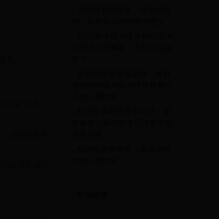
巴萨球衣与球迷、球员的区
别：揭秘背后的故事与意义
2022年卡塔尔世界杯晋级淘
汰情况全面解析：各队命运如
何？
黑马。
斯科尔斯世界杯进球：曼联
传奇的中场大师在世界杯舞台
上的闪耀时刻
亚 vs 美
移动世界杯版权争夺战：新
媒体平台如何改变足球盛宴的
胜。这场比赛不
观看体验
欧洲世界杯中奖：幸运与努
力的完美结合
哥伦比亚队成功
友情链接