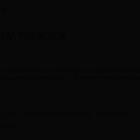
报道
线球队与经典对决
决
仍让无数球迷津津乐道。作为世界杯历史上首次在北美大陆举行的比
出线规则和球队表现而备受关注。本文将带您回顾1994年世界
全球五大洲，代表了当时世界足坛的最高水平。出线球队包括：
比利时