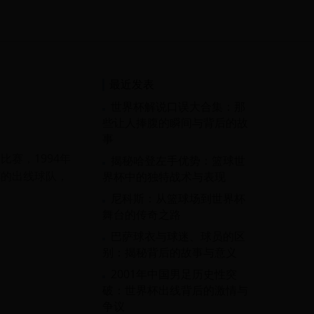
最近发表
世界杯解说口误大合集：那
些让人捧腹的瞬间与背后的故
事
赛，1994年
揭秘哈登左手优势：篮球世
杯的出线球队，
界杯中的独特战术与表现
尼科斯：从篮球场到世界杯
舞台的传奇之路
巴萨球衣与球迷、球员的区
别：揭秘背后的故事与意义
2001年中国男足历史性突
破：世界杯出线背后的激情与
争议