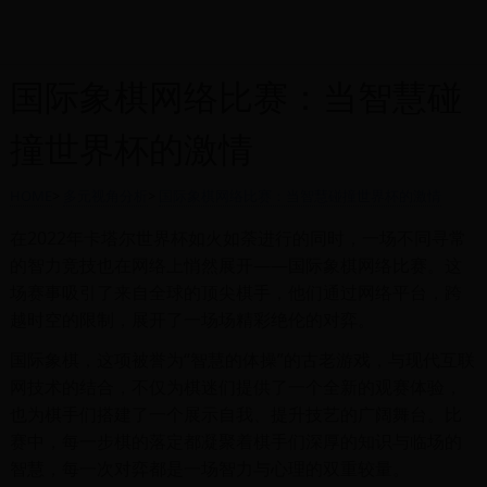
国际象棋网络比赛：当智慧碰
撞世界杯的激情
HOME
>
多元视角分析
>
国际象棋网络比赛：当智慧碰撞世界杯的激情
在2022年卡塔尔世界杯如火如荼进行的同时，一场不同寻常
的智力竞技也在网络上悄然展开——国际象棋网络比赛。这
场赛事吸引了来自全球的顶尖棋手，他们通过网络平台，跨
越时空的限制，展开了一场场精彩绝伦的对弈。
国际象棋，这项被誉为“智慧的体操”的古老游戏，与现代互联
网技术的结合，不仅为棋迷们提供了一个全新的观赛体验，
也为棋手们搭建了一个展示自我、提升技艺的广阔舞台。比
赛中，每一步棋的落定都凝聚着棋手们深厚的知识与临场的
智慧，每一次对弈都是一场智力与心理的双重较量。