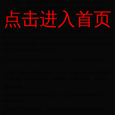
学家指出，
每10个新增用户中就有3人出现过度投注倾
点击进入首页
向
。国际足联已联合20国监管部门启动“绿色投注”倡议，
要求平台在比赛关键节点强制插入冷静期提示。
值得注意的是，本届世界杯首次出现“
社交投注
”现象——超过
34%的投注行为直接源自Twitter和TikTok的热门话题标签。某
博彩公司CEO透露：“当#梅西点球#登上热搜时，相关特殊玩
法投注量在9分钟内飙升15倍。”
*本文数据截至卡塔尔时间12月3日18:00，不构成任何投资建议
篮球巨无霸在绿茵场的意外：奥尼尔比赛中的惊险摔倒瞬间
2014世界杯荷兰队23人大名单解析：范佩西领衔，橙衣军团剑指冠军
最近发表
回顾1988年伯德的传奇之战：篮球之神在世界杯舞台上
的辉煌瞬间
世界杯平均点数揭秘：从数据看各队进攻效率与胜负关
键