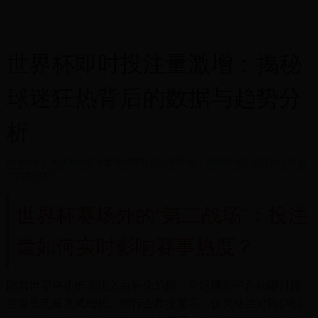
世界杯即时投注量激增：揭秘
球迷狂热背后的数据与趋势分
析
HOME
>
多元视角分析
>
世界杯即时投注量激增：揭秘球迷狂热背后的数据
与趋势分析
世界杯赛场外的“第二战场”：投注
量如何实时影响赛事热度？
随着世界杯小组赛进入白热化阶段，全球博彩平台的即时投
注量呈现爆发式增长。据行业数据显示，仅英格兰对阵伊朗