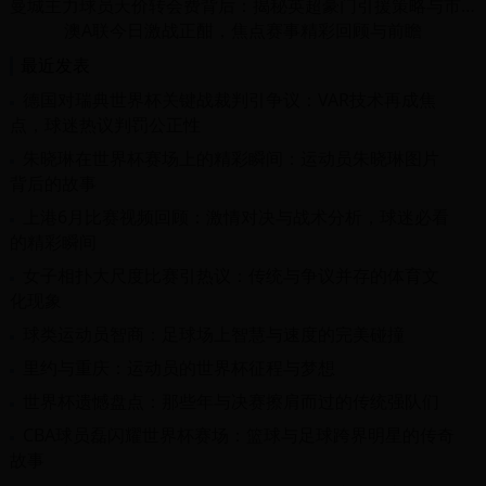
曼城主力球员天价转会费背后：揭秘英超豪门引援策略与市场博弈
澳A联今日激战正酣，焦点赛事精彩回顾与前瞻
最近发表
德国对瑞典世界杯关键战裁判引争议：VAR技术再成焦
点，球迷热议判罚公正性
朱晓琳在世界杯赛场上的精彩瞬间：运动员朱晓琳图片
背后的故事
上港6月比赛视频回顾：激情对决与战术分析，球迷必看
的精彩瞬间
女子相扑大尺度比赛引热议：传统与争议并存的体育文
化现象
球类运动员智商：足球场上智慧与速度的完美碰撞
里约与重庆：运动员的世界杯征程与梦想
世界杯遗憾盘点：那些年与决赛擦肩而过的传统强队们
CBA球员磊闪耀世界杯赛场：篮球与足球跨界明星的传奇
故事