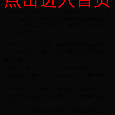
板，帮助球队杀入四强。
这些球员的经历证明，离开湖人并非职业生涯的终点，反而
可能是新的起点。世界杯的舞台让他们有机会向世界证明自
己的实力，也让湖人球迷不禁思考：如果当初留下他们，球
队的命运是否会不同？
F2赛车与世界杯的激情碰撞：揭秘赛车视频如何点燃球迷热情
北京国安球员于大宝：从国家队到俱乐部的坚韧之路
最近发表
巴萨转会走的球员：他们的新旅程与旧日辉煌
篮球运动员张博的父亲：从绿茵场到篮球场的足球世家
传奇
世界杯豪门盛宴：绿茵场上的巅峰对决与传奇诞生
NBA火箭球员贝弗利的足球情怀：从篮球场到世界杯的
追梦之旅
梅西与C罗能否征战世界杯成焦点，两大巨星的职业生涯