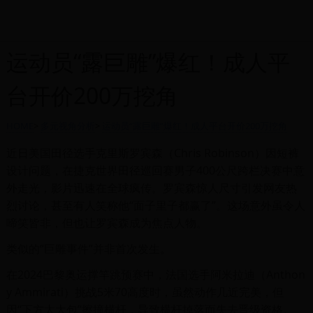
运动员“露巨雕”爆红！成人平
台开价200万挖角
HOME
>
多元视角分析
>
运动员“露巨雕”爆红！成人平台开价200万挖角
近日美国田径选手克里斯罗宾森（Chris Robinson）因短裤
设计问题，在捷克世界田径巡回赛男子400公尺跨栏决赛中意
外走光，影片迅速在全球疯传。罗宾森惊人尺寸引发网友热
烈讨论，甚至有人笑称他“面子里子都赢了”。这场意外虽令人
啼笑皆非，但也让罗宾森成为焦点人物。
类似的“巨雕事件”并非首次发生。
在2024巴黎奥运撑竿跳预赛中，法国选手阿米拉迪（Anthon
y Ammirati）挑战5米70高度时，虽然动作几近完美，但
因“下方太大包”擦撞横杆，导致横杆掉落而失去晋级资格。