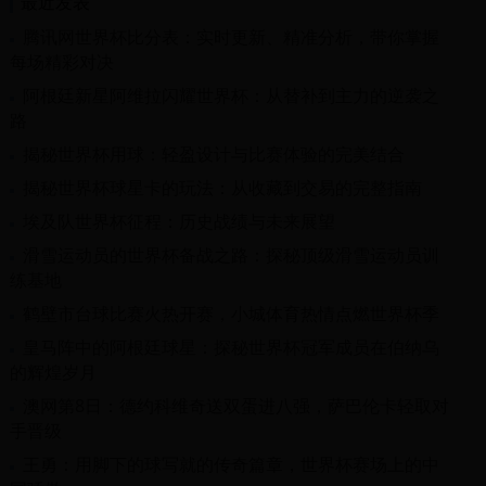
最近发表
腾讯网世界杯比分表：实时更新、精准分析，带你掌握
每场精彩对决
阿根廷新星阿维拉闪耀世界杯：从替补到主力的逆袭之
路
揭秘世界杯用球：轻盈设计与比赛体验的完美结合
揭秘世界杯球星卡的玩法：从收藏到交易的完整指南
埃及队世界杯征程：历史战绩与未来展望
滑雪运动员的世界杯备战之路：探秘顶级滑雪运动员训
练基地
鹤壁市台球比赛火热开赛，小城体育热情点燃世界杯季
皇马阵中的阿根廷球星：探秘世界杯冠军成员在伯纳乌
的辉煌岁月
澳网第8日：德约科维奇送双蛋进八强，萨巴伦卡轻取对
手晋级
王勇：用脚下的球写就的传奇篇章，世界杯赛场上的中