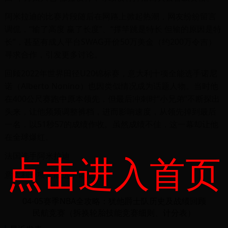
阿米拉迪的比赛片段随后在网路上掀起热潮，网友纷纷留言
调侃，“输了高度 赢了长度”、“撑竿跳是特长 但输的原因是特
长”，甚至有成人平台SWAG开价50万美金（约200万令吉）
寻求合作，引发更多讨论。
回顾2022年世界田径U20锦标赛，意大利十项全能选手诺尼
诺（Alberto Nonino）也因类似情况成为话题人物。当时他
在400公尺赛跑中原本领先，但最后冲刺时“小兄弟”不断探出
头来，让他频频调整裤档，进而影响速度，从领先掉到最后
一名，以51秒57的成绩作收。虽然成绩不佳，这一幕却让他
在全球爆红。
点击进入首页
法国选手阿米拉迪
意大利十项全能选手诺尼诺
04-05赛季NBA全攻略：犹他爵士队历史及战绩回顾
民航竞赛（拆换轮胎技能竞赛细则、计分表）