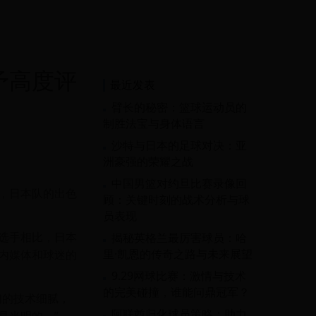
予高度评
最近发表
臂长的秘密：篮球运动员的
制胜法宝与身体语言
沙特与日本的足球对决：亚
洲豪强的荣耀之战
中国男篮对约旦比赛录像回
，日本队的出色
顾：关键时刻的战术分析与球
员表现
选手相比，日本
揭秘英格兰最厉害球员：哈
里·凯恩的传奇之路与未来展望
内媒体和球迷的
9.29网球比赛：激情与技术
的完美碰撞，谁能问鼎冠军？
们的技术细腻，
阿联酋归化球员策略：助力
是光明的。”