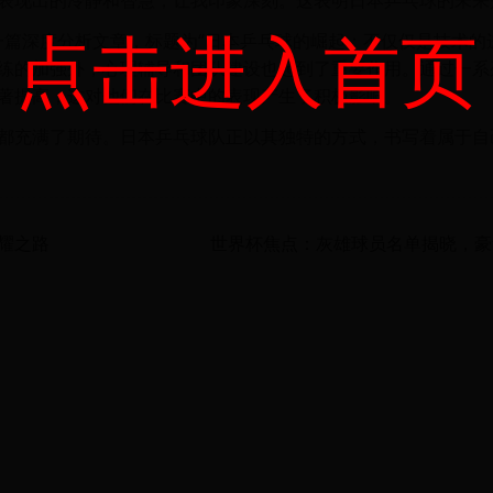
点击进入首页
发表了一篇深度分析文章，标题为“日本乒乓球的崛起：不仅仅是技术的
练的加强外，心理辅导和团队建设也起到了重要作用。通过一系
著提高，这对他们在比赛中的表现产生了积极影响。
都充满了期待。日本乒乓球队正以其独特的方式，书写着属于自
耀之路
世界杯焦点：灰雄球员名单揭晓，豪