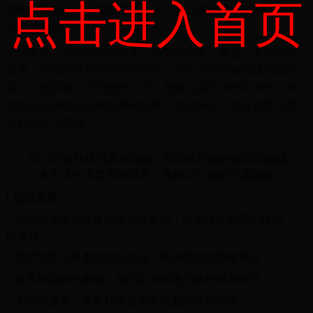
点击进入首页
同时，这场比赛的视频也在各大平台迅速传播，成为球迷们
讨论的热点。
总的来说，这场比赛不仅是一场篮球比赛，更是一次精神的
较量。中国男篮用实际行动证明，他们不仅具备挑战强敌的
实力，更拥有永不言败的斗志。相信在接下来的比赛中，中
国男篮会继续以这样的精神风貌，为国争光，为球迷带来更
多的惊喜与感动。
2014年曼联球员名单回顾：那些年红魔的辉煌与挑战
东方大头条世界杯音乐：激情与文化的完美融合
最近发表
杭州游泳世锦赛李朱濠勇夺金牌，中国泳坛新星闪耀国
际赛场
克罗地亚与丹麦的生死之战：欧洲劲旅的巅峰对决
世界杯期间的夜晚：酒吧里女球迷们的热情与时尚
泰国与越南：世界杯预选赛中的亚洲黑马对决