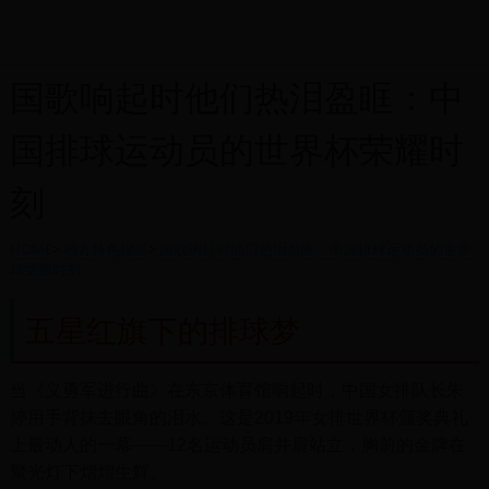
国歌响起时他们热泪盈眶：中
国排球运动员的世界杯荣耀时
刻
HOME
>
地方特色报道
>
国歌响起时他们热泪盈眶：中国排球运动员的世界
杯荣耀时刻
五星红旗下的排球梦
当《义勇军进行曲》在东京体育馆响起时，中国女排队长朱
婷用手背抹去眼角的泪水。这是2019年女排世界杯颁奖典礼
上最动人的一幕——12名运动员肩并肩站立，胸前的金牌在
聚光灯下熠熠生辉。