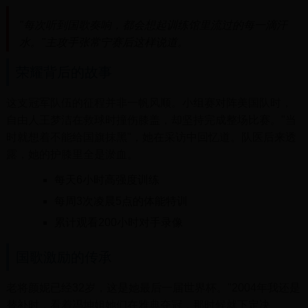
"每次听到国歌奏响，都会想起训练馆里流过的每一滴汗
水。"主攻手张常宁赛后这样说道。
荣耀背后的故事
这支冠军队伍的征程并非一帆风顺。小组赛对阵美国队时，
自由人王梦洁在救球时撞伤膝盖，却坚持完成整场比赛。"当
时就想着不能给国旗抹黑"，她在采访中回忆道。队医后来透
露，她的护膝里全是淤血。
每天6小时高强度训练
每周3次凌晨5点的体能特训
累计观看200小时对手录像
国歌激励的传承
老将颜妮已经32岁，这是她最后一届世界杯。"2004年我还是
替补时，看着冯坤姐她们在雅典夺冠，那时候就下定决