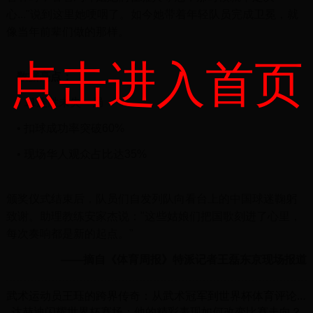
心..."说到这里她哽咽了。如今她带着年轻队员完成卫冕，就
像当年前辈们做的那样。
点击进入首页
数据亮点：
• 11连胜未失一局
• 扣球成功率突破60%
• 现场华人观众占比达35%
颁奖仪式结束后，队员们自发列队向看台上的中国球迷鞠躬
致谢。助理教练安家杰说："这些姑娘们把国歌刻进了心里，
每次奏响都是新的起点。"
——摘自《体育周报》特派记者王磊东京现场报道
武术运动员王珏的跨界传奇：从武术冠军到世界杯体育评论员的华丽转身
达赫迪闪耀世界杯赛场：他的精彩表现如何改变比赛走向？