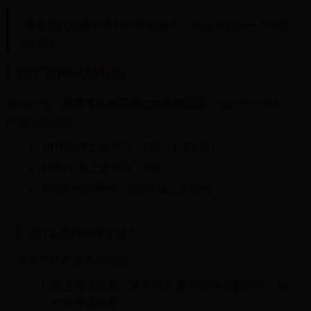
"墨西哥队就像世界杯的常驻嘉宾，但始终缺少一个完美
的结局。"
冠军荒的残酷现实
遗憾的是，
墨西哥从未获得过世界杯冠军
。他们在世界杯上
的最佳成绩是：
1970年本土世界杯：6强（1/4决赛）
1986年本土世界杯：8强
1994-2022年间：连续7届止步16强
为什么墨西哥难夺冠？
专家分析主要原因包括：
缺乏顶级球星：除了乌戈·桑切斯等少数例外，鲜
有世界级球星