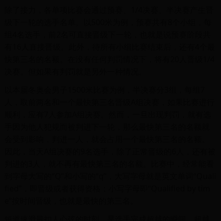
除了接力，各单项比赛会通过预赛、1/4决赛、半决赛产生晋
级下一轮的选手名单。以500米为例，预赛共有8个小组，每
组4名选手，前2名可直接晋级下一轮，也就是说预赛阶段共
有16人直接晋级。此外，待所有小组比赛结束后，还有4个最
快第三名的名额。在没有任何判罚情况下，将有20人晋级1/4
决赛。但如果有判罚就是另外一种情况。
以本届冬奥会男子1500米比赛为例，半决赛分3组，每组7
人，取前两名和一个最快第三名晋级A组决赛，如果比赛进行
顺利，应有7人参加A组决赛。然而，一旦出现判罚，就有选
手因为他人犯规而被判进下一轮，那么最快第三名的名额就
会受到影响，判进一人，就会占用一个最快第三名的名额。
因此，当天A组决赛的9名选手，除了正常晋级的6人，还有被
判进的3人，就不再有最快第三名的名额。比赛中，经常能看
到字母大写的“Q”和小写的“q”，大写字母就是英文单词“Quali
fied”，即晋级或者获得资格；小写字母即“Qualified by tim
e”按时间晋级，也就是最快的第三名。
短道速滑最扣人心弦的时刻，是选手完成超越的瞬间。超越