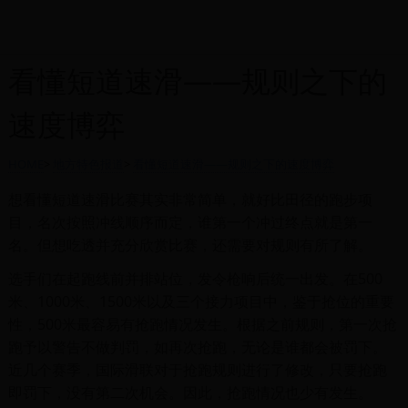
看懂短道速滑——规则之下的
速度博弈
HOME
>
地方特色报道
>
看懂短道速滑——规则之下的速度博弈
想看懂短道速滑比赛其实非常简单，就好比田径的跑步项
目，名次按照冲线顺序而定，谁第一个冲过终点就是第一
名。但想吃透并充分欣赏比赛，还需要对规则有所了解。
选手们在起跑线前并排站位，发令枪响后统一出发。在500
米、1000米、1500米以及三个接力项目中，鉴于抢位的重要
性，500米最容易有抢跑情况发生。根据之前规则，第一次抢
跑予以警告不做判罚，如再次抢跑，无论是谁都会被罚下。
近几个赛季，国际滑联对于抢跑规则进行了修改，只要抢跑
即罚下，没有第二次机会。因此，抢跑情况也少有发生。