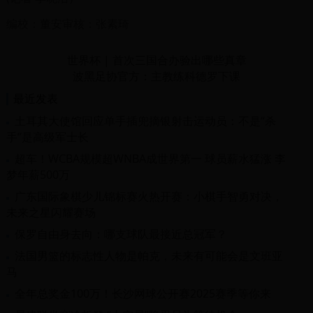
编校：董安审核：张素琦
世界杯 | 首次三国合办验出哪些真章
波黑足协官方：主教练科德罗下课
最近发表
土耳其大使馆回应单手插兜摘银射击运动员：不是“杀
手”是高级军士长
超车！WCBA规模超WNBA成世界第一 球员薪水猛涨 李
梦年薪500万
广东国际象棋少儿锦标赛火热开赛：小棋手智勇对决，
未来之星闪耀赛场
保罗自由身去向：哪支球队最接近总冠军？
法国男篮的标志性人物是帕克，未来有可能会是文班亚
马
全年总奖金100万！长沙网球公开赛2025赛季等你来