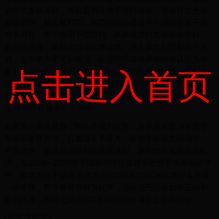
的方式多种多样，但若是挤占对手滑行路线，导致对方无法
顺畅滑行，就会被判罚。判罚的核心是选手不得因变道干扰
对手滑行，也不得用手臂阻挡、推搡或进行其他身体接触。
若出现违规，将取消当场比赛成绩。绝大多数判罚都源于意
外，也有极为罕见的情况，就是阻挡或推搡动作被认定为极
点击进入首页
度危险。一旦出现不安全、具有伤害性的恶意犯规，裁判会
出示黄牌，该选手将被列在该项赛事成绩榜末尾，不计排
名。在男子1500米半决赛第三组比赛中，加拿大选手费利克
斯·鲁塞尔就被出示了黄牌。
如果累计两张黄牌，即会升级为红牌，选手将被取消本届赛
事全部参赛资格，且成绩不予录入。若选手出现危险动作、
严重过失，或违反国际滑联道德准则，裁判也可直接出示红
牌。在2024―2025赛季国际滑联短道速滑世巡赛第五站比赛
中，加拿大选手威廉·丹吉努在500米和1000米比赛中各获得
一张黄牌。两张黄牌升级为红牌，因此他无法参加第五站剩
余的比赛，同时无法在500米和1000米项目上获得积分。
(记者 李晓洁）