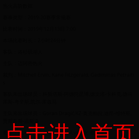
热火高阶数据
赛事类型：2019-20赛季常规赛
比赛时间：2019年12月13日 7:00
本场比赛时长：2小时24分钟
客队：洛杉矶湖人
主队：迈阿密热火
裁判：Mitchell Ervin, Kane Fitzgerald, Gediminas Petraiti
s
客队未出场球员：科斯塔斯-阿德托昆博,德文塔-卡科克,德马
库斯-考辛斯,凯尔-库兹马
主队未出场球员：Goran Dragić,KZ-奥克帕拉,迪昂-维特斯,
贾斯蒂斯-温斯洛
点击进入首页
更多：湖人对热火 交战历史湖人vs热火 赛程安排