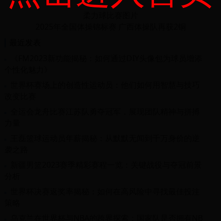
柔力球比赛图片
2025年全国体操锦标赛 广西体操队再获2铜
最近发表
《FM2023新功能揭秘：如何通过DIY头像包为球员增添
个性化魅力》
世界杯赛场上的创造性运动员：他们如何用智慧与技巧
改变比赛
全运会龙舟比赛江苏队勇夺冠军，展现团队精神与拼搏
力量
王磊篮球运动员年薪揭秘：从默默无闻到千万身价的逆
袭之路
新疆男篮2023赛季精彩赛程一览：关键战役与夺冠前景
分析
世界杯决赛返奖率揭秘：如何在高风险中寻找最佳投注
策略
乌克兰在世界杯与NBA的跨界探索：国家队是否拥有NB