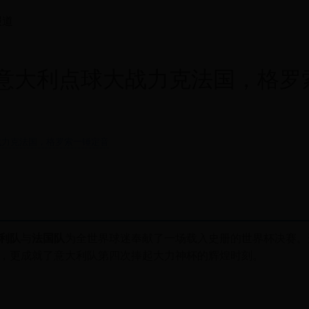
报道
：意大利点球大战力克法国，格罗
战力克法国，格罗索一锤定音
利队
与
法国队
为全世界球迷奉献了一场载入史册的世界杯决赛。
，更成就了意大利队第四次捧起大力神杯的辉煌时刻。