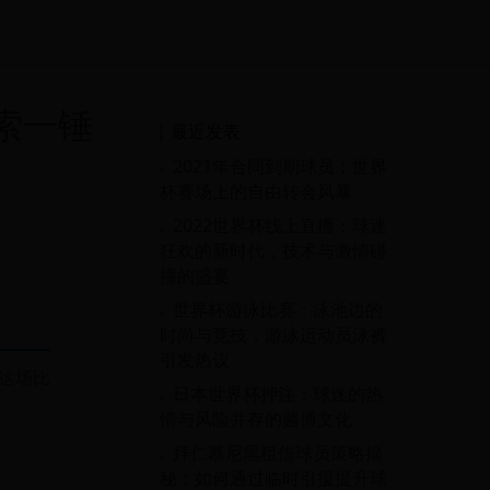
索一锤
最近发表
2021年合同到期球员：世界
杯赛场上的自由转会风暴
2022世界杯线上直播：球迷
狂欢的新时代，技术与激情碰
撞的盛宴
世界杯游泳比赛：泳池边的
时尚与竞技，游泳运动员泳裤
引发热议
这场比
日本世界杯押注：球迷的热
情与风险并存的赌博文化
拜仁慕尼黑租借球员策略揭
秘：如何通过临时引援提升球