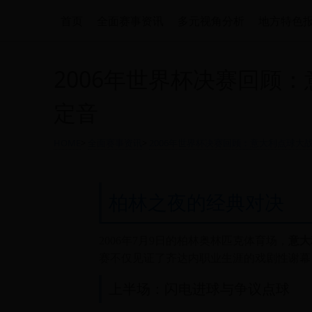
首页
全面赛事资讯
多元视角分析
地方特色
2006年世界杯决赛回顾
定音
HOME
>
全面赛事资讯
>
2006年世界杯决赛回顾：意大利点球大
柏林之夜的经典对决
2006年7月9日的柏林奥林匹克体育场，
意大
赛不仅见证了齐达内职业生涯的戏剧性谢幕
上半场：闪电进球与争议点球