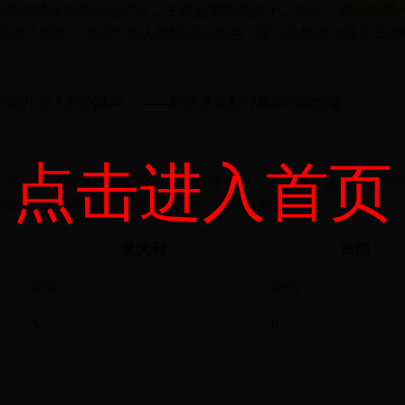
拉齐在禁区内放倒马卢达，主裁判果断指向十二码点。
齐达内用
沿弹入网窝。但意大利人很快还以颜色，第19分钟皮尔洛开出角
。
听到八万人的心跳声。"——时任意大利门将布冯回忆道
点击进入首页
幕上演：齐达内突然用头撞击马特拉齐胸口，主裁判在咨询边裁后
画面，法国核心就这样结束了自己的职业生涯。
意大利
法国
42%
58%
5
6