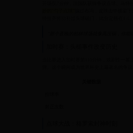
开场仅
7分钟
，法国队获得争议点球。马特
妙的"勺子点球"
骗过布冯，皮球击中横梁下
特拉齐将功补过头球破门，比分定格在1-1
"那个夜晚的柏林球场就像高压锅，你能
加时赛：头槌事件改变历史
当比赛进入加时赛第110分钟，戏剧性一
牌。这个瞬间成为世界杯史上最著名的争议
关键数据
控球率
射正次数
点球大战：格罗索封神时刻