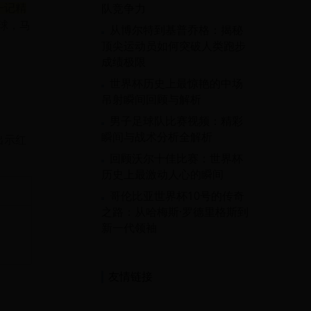
队竞争力
一记精
球，马
从博尔特到基普乔格：揭秘
顶尖运动员如何突破人类跑步
成绩极限
世界杯历史上最惊艳的中场
吊射瞬间回顾与解析
男子足球队比赛视频：精彩
瞬间与战术分析全解析
出示红
回顾沃尔十佳比赛：世界杯
历史上最激动人心的瞬间
哥伦比亚世界杯10号的传奇
之路：从哈梅斯·罗德里格斯到
新一代领袖
友情链接