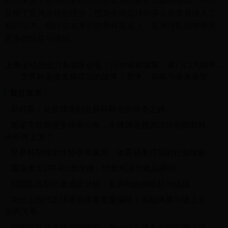
反映了亚洲足球的进步，也为全球足球的多元化发展注入了
新的活力。期待在未来的世界杯赛场上，亚洲球队能够带来
更多的惊喜与感动。
上海运动员全力备战亚运会：汗水铸就荣耀，家门口为国争光
世界杯选拔名额背后的故事：竞争、策略与未来展望
最近发表
尼科斯：从篮球场到世界杯舞台的传奇之路
斯诺克世锦赛安排表公布，全球球迷翘首以待的精彩对
决即将上演！
世界杯期间女性怀孕率飙升：体育盛事背后的社会现象
重温勇士2014比赛录像：经典对决与难忘瞬间
韩国队近期比赛成绩分析：亚洲劲旅的崛起与挑战
为什么现代足球球员体重普遍偏轻？揭秘体重与场上表
现的关系
阿根廷队河床球员的崛起：新一代足球天才的闪耀之路