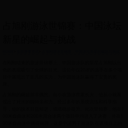
占旭刚游泳世锦赛：中国泳坛
新星的崛起与挑战
HOME
>
全面赛事资讯
>
占旭刚游泳世锦赛：中国泳坛新星的崛起与挑战
在刚刚结束的游泳世锦赛上，中国游泳队的新星占旭刚以出
色的表现吸引了全球的目光。这位年仅20岁的选手在多个项
目中展现出了非凡的实力，为中国游泳队赢得了宝贵的奖
牌。
占旭刚的崛起并非偶然。自小在游泳世家长大，他从小就展
现出了对水的独特亲和力。经过多年的系统训练和科学指
导，他的技术日益精进，成绩稳步提升。此次世锦赛，他在1
00米自由泳和200米混合泳两个项目中均进入了决赛，并在1
00米自由泳中摘得铜牌，这是中国男子游泳队在该项目上的