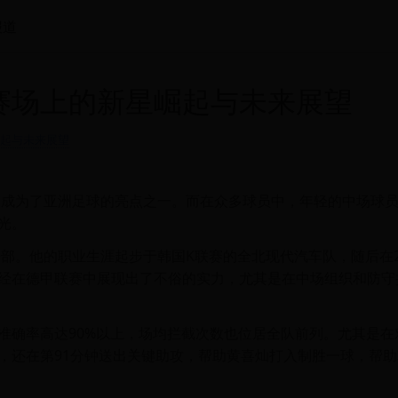
报道
赛场上的新星崛起与未来展望
起与未来展望
无疑成为了亚洲足球的亮点之一。而在众多球员中，年轻的中场球
光。
乐部。他的职业生涯起步于韩国K联赛的全北现代汽车队，随后在2
经在德甲联赛中展现出了不俗的实力，尤其是在中场组织和防守
准确率高达90%以上，场均拦截次数也位居全队前列。尤其是在
还在第91分钟送出关键助攻，帮助黄喜灿打入制胜一球，帮助韩