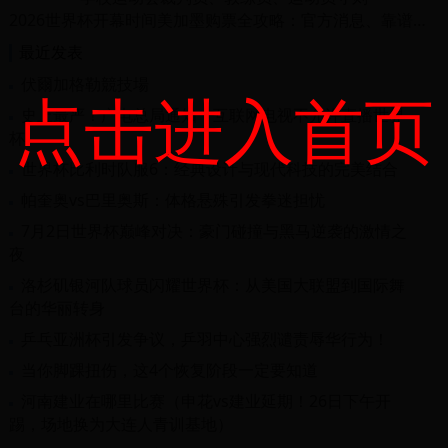
2026世界杯开幕时间美加墨购票全攻略：官方消息、靠谱入口与提醒工具一次看懂
最近发表
伏爾加格勒競技場
点击进入首页
史上最严！广电总局通知：互联网电视不允许直播世界
杯
世界杯比利时队服6：经典设计与现代科技的完美结合
帕奎奥vs巴里奥斯：体格悬殊引发拳迷担忧
7月2日世界杯巅峰对决：豪门碰撞与黑马逆袭的激情之
夜
洛杉矶银河队球员闪耀世界杯：从美国大联盟到国际舞
台的华丽转身
乒乓亚洲杯引发争议，乒羽中心强烈谴责辱华行为！
当你脚踝扭伤，这4个恢复阶段一定要知道
河南建业在哪里比赛（申花vs建业延期！26日下午开
踢，场地换为大连人青训基地）