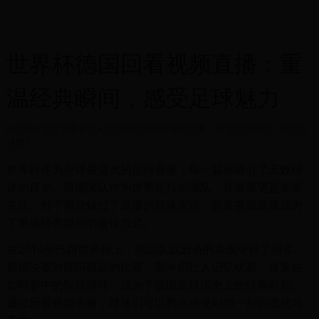
世界杯德国回看视频直播：重
温经典瞬间，感受足球魅力
HOME
>
全面赛事资讯
>
世界杯德国回看视频直播：重温经典瞬间，感受足
球魅力
世界杯作为全球最盛大的足球赛事，每一届都吸引了无数球
迷的目光。而德国队作为世界足坛的强队，其表现更是备受
关注。对于那些错过了直播的球迷来说，回看视频直播成为
了重温经典瞬间的最佳方式。
在2014年巴西世界杯上，德国队以出色的表现夺得了冠军。
那场决赛对阵阿根廷的比赛，至今仍让人记忆犹新。格策在
加时赛中的制胜进球，成为了德国足球历史上的经典时刻。
通过回看视频直播，球迷们可以再次感受到那一刻的激动与