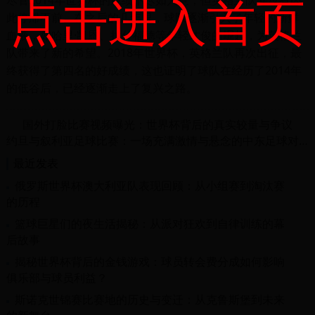
点击进入首页
此停滞不前。在之后的几年里，球队逐渐引入了年轻的新鲜
血液，如哈里·凯恩、拉什福德等年轻才俊的崛起，为英格兰
队带来了新的希望。2018年世界杯，英格兰队再次出征，最
终获得了第四名的好成绩，这也证明了球队在经历了2014年
的低谷后，已经逐渐走上了复兴之路。
国外打脸比赛视频曝光：世界杯背后的真实较量与争议
约旦与叙利亚足球比赛：一场充满激情与悬念的中东足球对决
最近发表
俄罗斯世界杯澳大利亚队表现回顾：从小组赛到淘汰赛
的历程
篮球巨星们的夜生活揭秘：从派对狂欢到自律训练的幕
后故事
揭秘世界杯背后的金钱游戏：球员转会费分成如何影响
俱乐部与球员利益？
斯诺克世锦赛比赛地的历史与变迁：从克鲁斯堡到未来