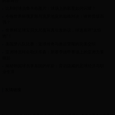
的新舞台
比利时球员鲁卡布图片：球场上的新星如何闪耀？
今晚世界杯俄罗斯与克罗地亚的巅峰对决：谁将晋级四
强？
世界杯足球宝贝大尺度写真引发热议，球迷直呼“太惊
艳”！
美国梦八队比赛：篮球传奇与奥运荣耀的完美交织
亚洲球员转会勒沃库森：新赛季德甲赛场上的亚洲力量
崛起
揭秘韩国球员李东国的年薪：背后隐藏的足球经济与职
业生涯
友情链接