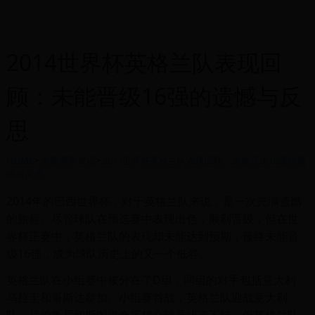
2014世界杯英格兰队表现回
顾：未能晋级16强的遗憾与反
思
HOME
>
全面赛事资讯
>
2014世界杯英格兰队表现回顾：未能晋级16强的遗
憾与反思
2014年的巴西世界杯，对于英格兰队来说，是一次充满遗憾
的旅程。尽管球队在预选赛中表现出色，顺利晋级，但在世
界杯正赛中，英格兰队的表现却未能达到预期，最终未能晋
级16强，成为球队历史上的又一个低谷。
英格兰队在小组赛中被分在了D组，同组的对手包括意大利、
乌拉圭和哥斯达黎加。小组赛首战，英格兰队迎战意大利
队。尽管鲁尼和斯图里奇等核心球员状态不错，但英格兰队