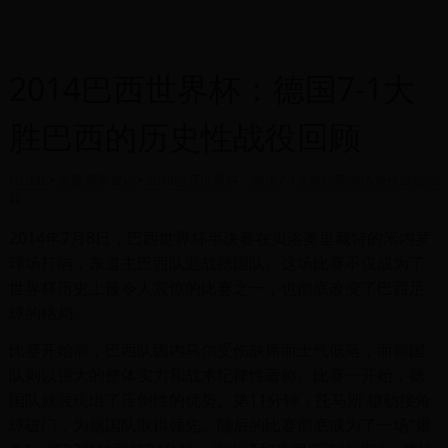
2014巴西世界杯：德国7-1大
胜巴西的历史性战役回顾
HOME
>
全面赛事资讯
>
2014巴西世界杯：德国7-1大胜巴西的历史性战役回
顾
2014年7月8日，巴西世界杯半决赛在贝洛奥里藏特的米内罗
球场打响，东道主巴西队迎战德国队。这场比赛不仅成为了
世界杯历史上最令人震惊的比赛之一，也彻底改变了巴西足
球的格局。
比赛开始前，巴西队因内马尔受伤缺席而士气低落，而德国
队则以强大的整体实力和战术纪律性著称。比赛一开始，德
国队就展现出了压倒性的优势。第11分钟，托马斯·穆勒接角
球破门，为德国队取得领先。随后的比赛彻底成为了一场“屠