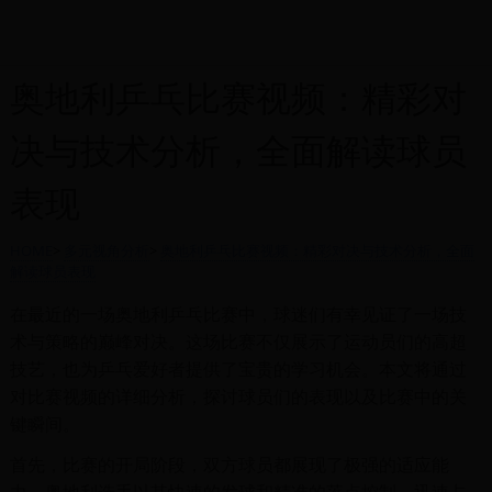
奥地利乒乓比赛视频：精彩对
决与技术分析，全面解读球员
表现
HOME
>
多元视角分析
>
奥地利乒乓比赛视频：精彩对决与技术分析，全面
解读球员表现
在最近的一场奥地利乒乓比赛中，球迷们有幸见证了一场技
术与策略的巅峰对决。这场比赛不仅展示了运动员们的高超
技艺，也为乒乓爱好者提供了宝贵的学习机会。本文将通过
对比赛视频的详细分析，探讨球员们的表现以及比赛中的关
键瞬间。
首先，比赛的开局阶段，双方球员都展现了极强的适应能
力。奥地利选手以其快速的发球和精准的落点控制，迅速占