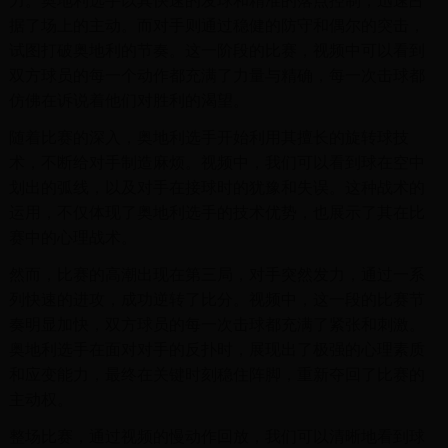
据了场上的主动。而对手则通过稳健的防守和偶尔的突击，
试图打破奥地利的节奏。这一阶段的比赛，视频中可以看到
双方球员的每一个动作都充满了力量与精确，每一次击球都
仿佛在诉说着他们对胜利的渴望。
随着比赛的深入，奥地利选手开始利用其擅长的旋转球技
术，不断给对手制造麻烦。视频中，我们可以看到球在空中
划出的弧线，以及对手在接球时的犹豫和失误。这种战术的
运用，不仅体现了奥地利选手的技术优势，也展示了其在比
赛中的心理战术。
然而，比赛的高潮出现在第三局，对手突然发力，通过一系
列快速的进攻，成功逆转了比分。视频中，这一段的比赛节
奏明显加快，双方球员的每一次击球都充满了紧张和刺激。
奥地利选手在面对对手的反扑时，展现出了极强的心理素质
和应变能力，最终在关键时刻稳住阵脚，重新夺回了比赛的
主动权。
整场比赛，通过视频的慢动作回放，我们可以清晰地看到球