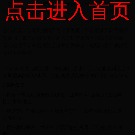
点击进入首页
员们的每一个技术细节。从发球到接发球，从旋转到速度，
每一个环节都充满了技巧和策略。对于乒乓爱好者来说，这
场比赛不仅是一场视觉盛宴，更是一次难得的学习机会。
总结来说，这场奥地利乒乓比赛视频，不仅记录了比赛的精
彩瞬间，更为我们提供了深入分析球员技术和战术的机会。
无论是对于专业运动员还是业余爱好者，这场比赛都值得反
复观看和学习。
76人vs奇才比赛直播：NBA东部强强对话，谁能笑到最后？
穆里尼奥的死忠球员：他们的忠诚与教练的传奇如何交织成足球史上的经典
最近发表
揭秘日本女运动员收入现状：世界杯背后的经济差距与
性别平等挑战
斯诺克世锦赛比赛地的历史与变迁：从克鲁斯堡到未来
的新舞台
贺炜激情解说：世界杯比赛开始的瞬间，球迷们热血沸
腾