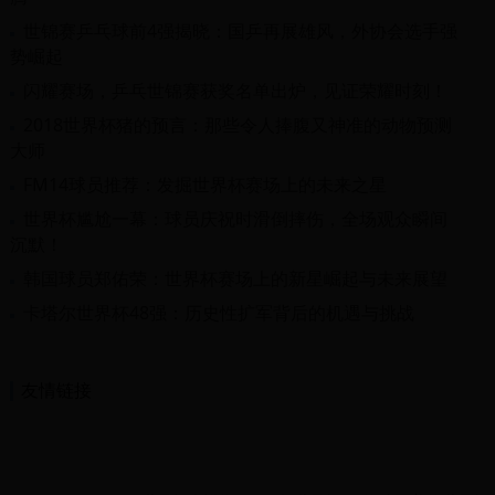
世锦赛乒乓球前4强揭晓：国乒再展雄风，外协会选手强
势崛起
闪耀赛场，乒乓世锦赛获奖名单出炉，见证荣耀时刻！
2018世界杯猪的预言：那些令人捧腹又神准的动物预测
大师
FM14球员推荐：发掘世界杯赛场上的未来之星
世界杯尴尬一幕：球员庆祝时滑倒摔伤，全场观众瞬间
沉默！
韩国球员郑佑荣：世界杯赛场上的新星崛起与未来展望
卡塔尔世界杯48强：历史性扩军背后的机遇与挑战
友情链接