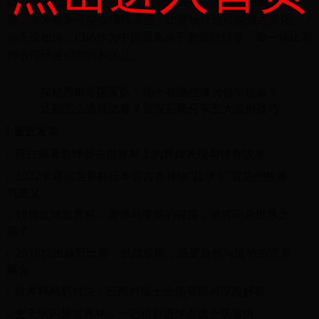
取决于常规赛的安排，通常在38场左右。随着CBA的不断发
展，未来赛制可能会继续调整，比赛场次也可能随之变化。
但无论如何，CBA作为中国最高水平的篮球联赛，每一场比赛
都值得球迷们期待和关注。
探秘西班牙国家队：现今有哪些球员领衔征战？
足彩怎么选择比赛？资深彩民分享五大实用技巧
最近发表
拜仁最著名球员在世界杯上的辉煌表现与传奇故事
2022卡塔尔世界杯日本官方吉祥物“拉伊卜”背后的故事
与意义
19届篮球世界杯：激情与荣耀的碰撞，谁将问鼎世界之
巅？
2018杭州越野比赛：挑战极限，感受自然与运动的完美
融合
世界杯精彩对决：巴西对瑞士全场剪辑与深度解析
史天琪闪耀世界杯：一记精彩进球点燃全场激情