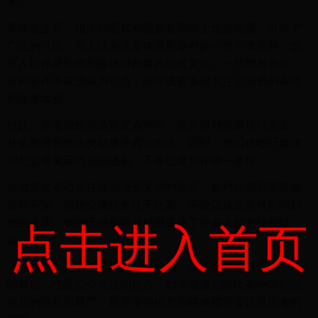
来。
事件发生后，相关的照片和视频在网络上迅速传播，引发了
广泛的讨论。有人认为这是体育赛事中的一次不幸意外，也
有人批评摄影师和媒体对此事的过度关注。一些网友表示，
这种事件不应该成为焦点，而应该更多地关注运动员的表现
和比赛本身。
对此，赛事组织方迅速发表声明，表示将对此事进行调查，
并采取措施防止类似事件再次发生。同时，他们也呼吁媒体
和公众尊重运动员的隐私，不要过度炒作这一事件。
这位美女运动员在赛后接受采访时表示，她对此感到非常尴
尬和不安，但她会继续专注于比赛，不会让这次意外影响到
点击进入首页
她的表现。她的坚强和职业精神赢得了许多人的支持和鼓
励。
无论如何，这次事件再次提醒我们，体育赛事不仅仅是竞技
的舞台，也是公众关注的焦点。如何在激烈的比赛中保护运
动员的隐私和尊严，是赛事组织方和媒体都需要认真思考的