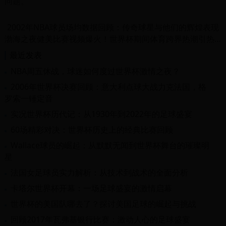
问题。
2002年NBA球员场均数据回顾：传奇球星与他们的辉煌表现
渤海之夜健美比赛视频爆火！世界杯期间体育跨界热潮引热议
最近发表
NBA周五休战，球迷如何度过世界杯激情之夜？
2006年世界杯决赛回顾：意大利点球大战力克法国，格
罗索一锤定音
实况世界杯历代记：从1930年到2022年的足球盛宴
60场精彩对决：世界杯历史上的经典比赛回顾
Wallace球员的崛起：从默默无闻到世界杯舞台的璀璨明
星
法国女足球员实力解析：从技术到战术的全面分析
卡塔尔世界杯开幕：一场足球盛宴的激情启幕
世界杯的美国队哪去了？探讨美国足球的崛起与挑战
回顾2017年瓦弗基银行比赛：激动人心的足球盛宴